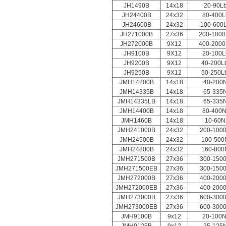
JH1490B
14x18
20-90Lb.
JH24400B
24x32
80-400Lb
JH24600B
24x32
100-600L
JH271000B
27x36
200-1000L
JH272000B
9X12
400-2000L
JH9100B
9X12
20-100Lb
JH9200B
9X12
40-200Lb
JH9250B
9X12
50-250Lb
JMH14200B
14x18
40-200
JMH14335B
14x18
65-335
JMH14335LB
14x18
65-335
JMH14400B
14x18
80-400
JMH1460B
14x18
10-60
JMH241000B
24x32
200-100
JMH24500B
24x32
100-50
JMH24800B
24x32
160-80
JMH271500B
27x36
300-150
JMH271500EB
27x36
300-150
JMH272000B
27x36
400-200
JMH272000EB
27x36
400-200
JMH273000B
27x36
600-300
JMH273000EB
27x36
600-300
JMH9100B
9x12
20-100