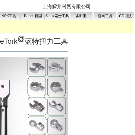
上海朦莱科贸有限公司
NPK工具
Bahco百固
Sioux索士工具
实耐宝
蓝点工具
CDI扭力
@
ueTork
蓝特扭力工具