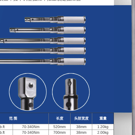
手把上有防滑凹槽
范 围
长度
头部宽度
重量
.ft
70-340Nm
520mm
38mm
1.20kg
.ft
70-340Nm
700mm
38mm
2.00kg