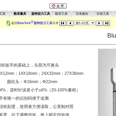
工具
数采量具
蓝特扭力工具
航空工具
日东接头
日东工具
@
返回
BlueTork
蓝特扭力工具
目录
Bl
矩扳手的基础上，头部为可换头

mm；14X18mm；24X32mm；27X36mm

               圆柱头：Φ16mm；Φ22mm

%，逆时针误差小于±6%（20-100%量程）

有唯一的识别码便于追溯		

扭矩刻度，使用者方便读取，公英制对照

装置，拉下调整扭矩，推上锁定扭矩值
