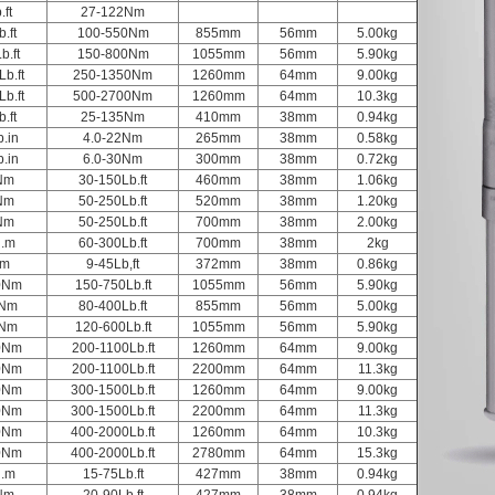
ft
27-122Nm
.ft
100-550Nm
855mm
56mm
5.00kg
b.ft
150-800Nm
1055mm
56mm
5.90kg
b.ft
250-1350Nm
1260mm
64mm
9.00kg
b.ft
500-2700Nm
1260mm
64mm
10.3kg
.ft
25-135Nm
410mm
38mm
0.94kg
.in
4.0-22Nm
265mm
38mm
0.58kg
.in
6.0-30Nm
300mm
38mm
0.72kg
Nm
30-150Lb.ft
460mm
38mm
1.06kg
Nm
50-250Lb.ft
520mm
38mm
1.20kg
Nm
50-250Lb.ft
700mm
38mm
2.00kg
N.m
60-300Lb.ft
700mm
38mm
2kg
Nm
9-45Lb,ft
372mm
38mm
0.86kg
0Nm
150-750Lb.ft
1055mm
56mm
5.90kg
0Nm
80-400Lb.ft
855mm
56mm
5.00kg
0Nm
120-600Lb.ft
1055mm
56mm
5.90kg
0Nm
200-1100Lb.ft
1260mm
64mm
9.00kg
0Nm
200-1100Lb.ft
2200mm
64mm
11.3kg
0Nm
300-1500Lb.ft
1260mm
64mm
9.00kg
0Nm
300-1500Lb.ft
2200mm
64mm
11.3kg
0Nm
400-2000Lb.ft
1260mm
64mm
10.3kg
0Nm
400-2000Lb.ft
2780mm
64mm
15.3kg
N.m
15-75Lb.ft
427mm
38mm
0.94kg