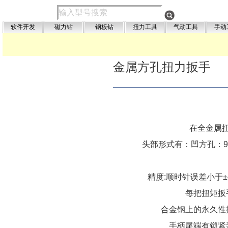
软件开发
磁力钻
钢板钻
扭力工具
气动工具
手动
金属方孔扭力扳手
在全金属扭
头部形式有：凹方孔：9X12
         
精度:顺时针误差小于±4
每把扭矩扳手
合金钢上的永久性
手柄尾端有锁紧